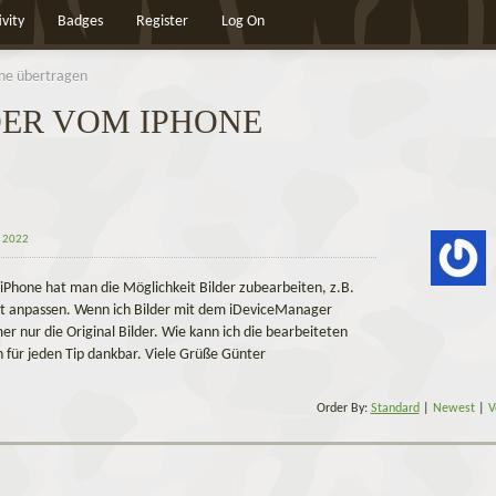
ivity
Badges
Register
Log On
one übertragen
DER VOM IPHONE
y 2022
Phone hat man die Möglichkeit Bilder zubearbeiten, z.B.
it anpassen. Wenn ich Bilder mit dem iDeviceManager
er nur die Original Bilder. Wie kann ich die bearbeiteten
n für jeden Tip dankbar. Viele Grüße Günter
Order By:
Standard
|
Newest
|
V