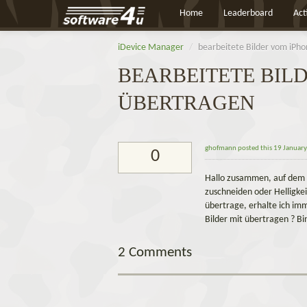
Home
Leaderboard
Act
iDevice Manager
/
bearbeitete Bilder vom iPh
BEARBEITETE BIL
ÜBERTRAGEN
ghofmann
posted this 19 Januar
0
Hallo zusammen, auf dem i
zuschneiden oder Helligke
übertrage, erhalte ich imm
Bilder mit übertragen ? Bi
2 Comments