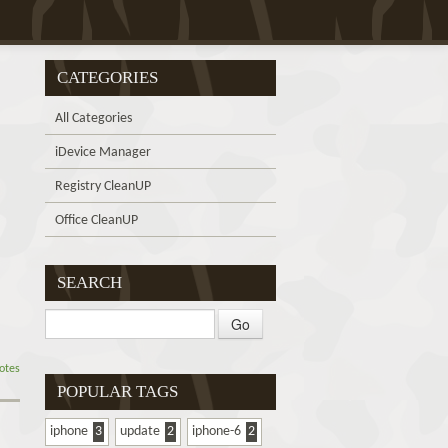
CATEGORIES
All Categories
iDevice Manager
Registry CleanUP
Office CleanUP
SEARCH
otes
POPULAR TAGS
iphone
3
update
2
iphone-6
2