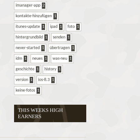
imanager-app
2
kontakte-hinzufügen
1
itunes-update
1
ipad
1
foto
1
hintergrundbild
1
senden
1
never-started
1
übertragen
1
idm
1
neues
1
was-neu
1
geschichte
1
history
1
version
1
ios-8.3
1
keine-fotos
1
THIS WEEKS HIGH
EARNERS