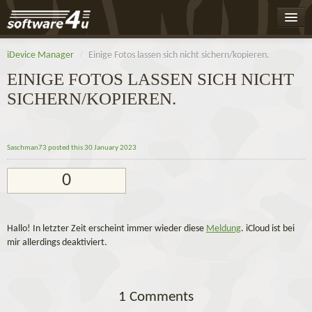
Home
iDevice Manager
/
Einige Fotos lassen sich nicht sichern/kopieren.
Leaderboard
EINIGE FOTOS LASSEN SICH NICHT
SICHERN/KOPIEREN.
Activity
Badges
Saschman73
posted this 30 January 2023
Register
0
Log On
Hallo! In letzter Zeit erscheint immer wieder diese
Meldung
. iCloud ist bei
mir allerdings deaktiviert.
1 Comments