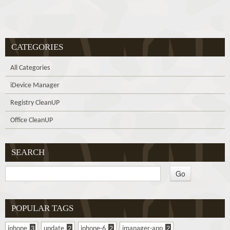
CATEGORIES
All Categories
iDevice Manager
Registry CleanUP
Office CleanUP
SEARCH
POPULAR TAGS
iphone
3
update
2
iphone-6
2
imanager-app
2