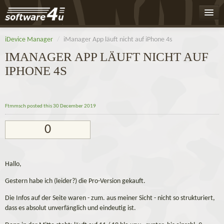
Home
iDevice Manager
/
iManager App läuft nicht auf iPhone 4s
Leaderboard
IMANAGER APP LÄUFT NICHT AUF
IPHONE 4S
Activity
Badges
Ftmmsch
posted this 30 December 2019
Register
0
Log On
Hallo,
Gestern habe ich (leider?) die Pro-Version gekauft.
Die Infos auf der Seite waren - zum. aus meiner Sicht - nicht so strukturiert,
dass es absolut unverfänglich und eindeutig ist.