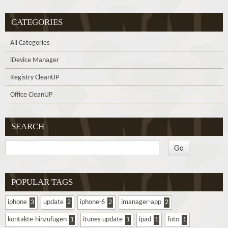
CATEGORIES
All Categories
iDevice Manager
Registry CleanUP
Office CleanUP
SEARCH
POPULAR TAGS
iphone
3
update
2
iphone-6
2
imanager-app
2
kontakte-hinzufügen
1
itunes-update
1
ipad
1
foto
1