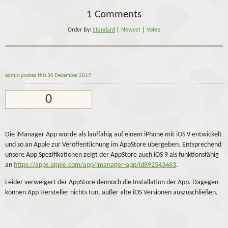
1 Comments
Order By:
Standard
|
Newest
|
Votes
admin
posted this 30 December 2019
0
Die iManager App wurde als lauffähig auf einem iPhone mit iOS 9 entwickelt
und so an Apple zur Veröffentlichung im AppStore übergeben. Entsprechend
unsere App Spezifikationen zeigt der AppStore auch iOS 9 als funktionsfähig
an
https://apps.apple.com/app/imanager-app/id892543463
.
Leider verweigert der AppStore dennoch die Installation der App. Dagegen
können App Hersteller nichts tun, außer alte iOS Versionen auszuschließen.