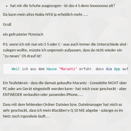
hat mir die Schuhe ausgezogen - ist das 4 S denn Soooooooo alt?
Da kann mein altes Nokia N93i ja erheblich mehr.....
Gruß
ein gefrusteter Ftmmsch
P.S. wenn ich mir nun ein 5 S oder C - was auch immer die Unterschiede sind -
zulegen wollte, müsste ich ungemein aufpassen, dass da nicht wieder ein
"zu neues" OS drauf ist!
Weil
 ich aus dem 
Hause
"Marantz"
 erfuhr
,
 dass 
die
App
 auf 
Ein Teufelskreis - dass die damals gekaufte Marantz - Consolette NICHT über
PC oder am Gerät eingestellt werden kann - hat mich zwar geschockt - aber
ENTWEDER verkaufen oder passendes iPhone.....
Dass mit dem fehlenden Ordner Dateien bzw. Dateimanager hat mich so
sehr geschockt, dass ich mein BlackBerry Q 10 NIE abgebe - solange es im
Netz noch Irgendwie läuft....