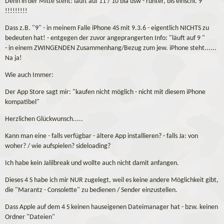
Denn in der Mitte steht: läuft auf 11 / 10 bla usw - runter, bis einschl. 9
!!!!!!!!!
Dass z.B. "9" - in meinem Falle iPhone 4S mit 9.3.6 - eigentlich NICHTS zu
bedeuten hat! - entgegen der zuvor angeprangerten Info: "läuft auf 9 "
- in einem ZWINGENDEN Zusammenhang/Bezug zum jew. iPhone steht......
Na ja!
Wie auch Immer:
Der App Store sagt mir: "kaufen nicht möglich - nicht mit diesem iPhone
kompatibel"
Herzlichen Glückwunsch.....
Kann man eine - falls verfügbar - ältere App installieren? - falls Ja: von
woher? / wie aufspielen? sideloading?
Ich habe kein Jalilbreak und wollte auch nicht damit anfangen.
Dieses 4 S habe ich mir NUR zugelegt, weil es keine andere Möglichkeit gibt,
die "Marantz - Consolette" zu bedienen / Sender einzustellen.
Dass Apple auf dem 4 S keinen hauseigenen Dateimanager hat - bzw. keinen
Ordner "Dateien"