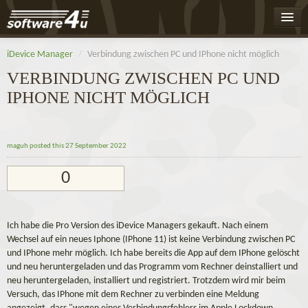
Home
iDevice Manager
/
Verbindung zwischen PC und IPhone nicht möglich
Leaderboard
VERBINDUNG ZWISCHEN PC UND
IPHONE NICHT MÖGLICH
Activity
Badges
maguh
posted this 27 September 2022
Register
0
Log On
Ich habe die Pro Version des iDevice Managers gekauft. Nach einem
Wechsel auf ein neues Iphone (IPhone 11) ist keine Verbindung zwischen PC
und IPhone mehr möglich. Ich habe bereits die App auf dem IPhone gelöscht
und neu heruntergeladen und das Programm vom Rechner deinstalliert und
neu heruntergeladen, installiert und registriert. Trotzdem wird mir beim
Versuch, das IPhone mit dem Rechner zu verbinden eine Meldung