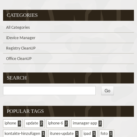
CATEGORIES
All Categories
iDevice Manager
Registry CleanUP
Office CleanUP
SEARCH
POPULAR TAGS
iphone
3
update
2
iphone-6
2
imanager-app
2
kontakte-hinzufügen
1
itunes-update
1
ipad
1
foto
1