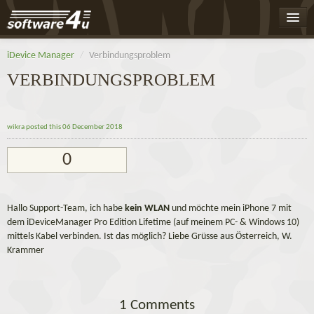
Home
iDevice Manager
/
Verbindungsproblem
Leaderboard
VERBINDUNGSPROBLEM
Activity
Badges
wikra
posted this 06 December 2018
Register
0
Log On
Hallo Support-Team, ich habe
kein WLAN
und möchte mein iPhone 7 mit
dem iDeviceManager Pro Edition Lifetime (auf meinem PC- & Windows 10)
mittels Kabel verbinden. Ist das möglich? Liebe Grüsse aus Österreich, W.
Krammer
1 Comments