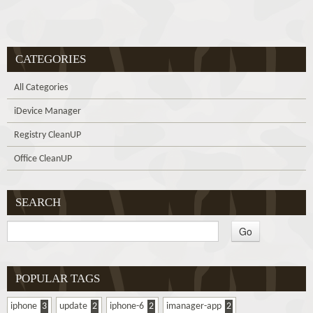
CATEGORIES
All Categories
iDevice Manager
Registry CleanUP
Office CleanUP
SEARCH
POPULAR TAGS
iphone
3
update
2
iphone-6
2
imanager-app
2