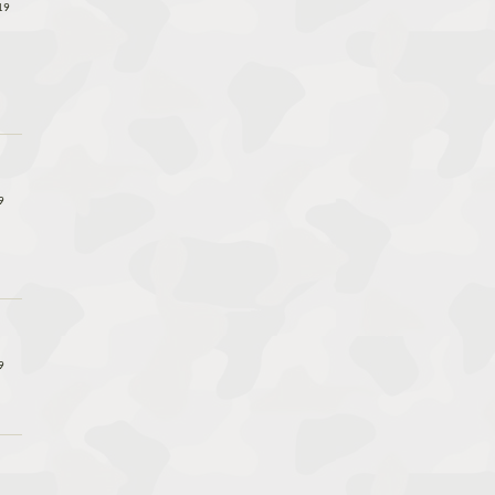
19
9
9