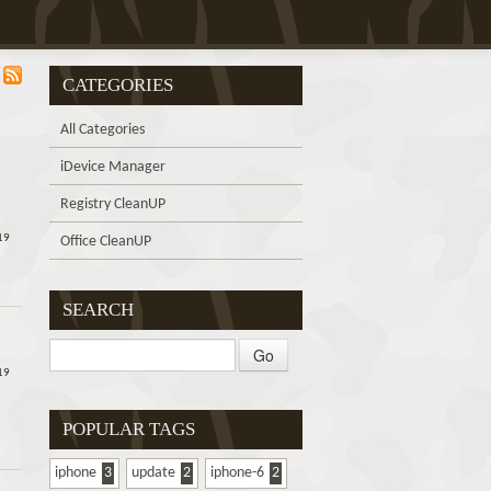
CATEGORIES
All Categories
iDevice Manager
Registry CleanUP
19
Office CleanUP
SEARCH
19
POPULAR TAGS
iphone
3
update
2
iphone-6
2