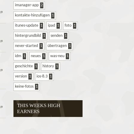
imanager-app
2
19
kontakte-hinzufügen
1
itunes-update
1
ipad
1
foto
1
hintergrundbild
1
senden
1
19
never-started
1
übertragen
1
idm
1
neues
1
was-neu
1
geschichte
1
history
1
19
version
1
ios-8.3
1
keine-fotos
1
THIS WEEKS HIGH
19
EARNERS