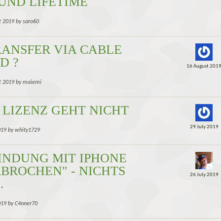
 UND LIFETIME
t 2019 by saro60
RANSFER VIA CABLE
D ?
16 August 201
t 2019 by maiemi
 LIZENZ GEHT NICHT
29 July 2019
2019 by whity1729
INDUNG MIT IPHONE
BROCHEN" - NICHTS
26 July 2019
.
2019 by C4nner70