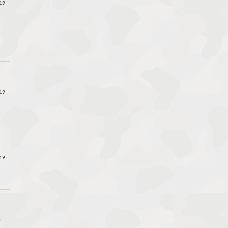
19
19
19
9