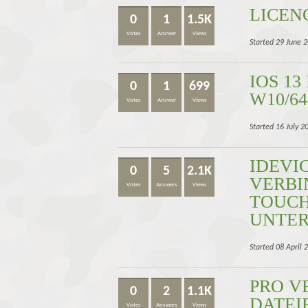
LICEN
0
1
1.5K
Votes
Answer
Views
Started 29 June 
IOS 13
0
1
699
W10/64
Votes
Answer
Views
Started 16 July 2
IDEVI
0
5
2.1K
VERBI
Votes
Answers
Views
TOUCH
UNTE
Started 08 April 
PRO V
0
2
1.1K
DATEI
Votes
Answers
Views