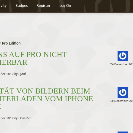
ivity
Badges
Register
Log On
 Pro-Edition
NS AUF PRO NICHT
IERBAR
24 December 20
ber 2019 by Djani
TÄT VON BILDERN BEIM
TERLADEN VOM IPHONE
16 December 20
C
mber 2019 by Hamster