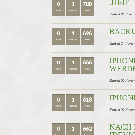
.HEIF
0
1
780
Votes
Answer
Views
Started 30 Nove
BACKU
0
1
696
Votes
Answer
Views
Started 24 Novem
IPHON
0
1
666
WERDE
Votes
Answer
Views
Started 05 Novem
IPHON
0
1
618
Votes
Answer
Views
Started 02 Novem
NACH 
0
1
662
IDEVI