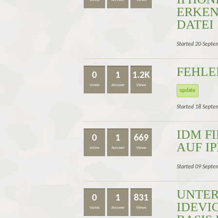
ERKEN
DATEI
Started 20 Septe
FEHL
0
1
1.2K
Votes
Answer
Views
update
Started 18 Septe
IDM F
0
1
669
AUF I
Votes
Answer
Views
Started 09 Septe
UNTER
0
1
831
IDEVI
Votes
Answer
Views