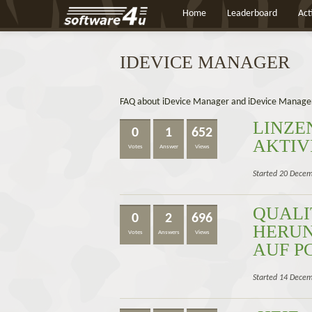
Home
Leaderboard
Act
IDEVICE MANAGER
FAQ about iDevice Manager and iDevice Manager
LINZE
0
1
652
AKTIV
Votes
Answer
Views
Started 20 Decem
QUALI
0
2
696
HERUN
Votes
Answers
Views
AUF P
Started 14 Dece