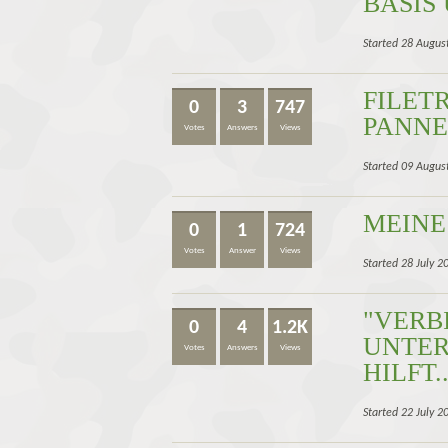
BASIS
Started 28 Augus
FILET
0
3
747
PANNE
Votes
Answers
Views
Started 09 Augus
MEINE
0
1
724
Votes
Answer
Views
Started 28 July 
"VERB
0
4
1.2K
UNTER
Votes
Answers
Views
HILFT..
Started 22 July 