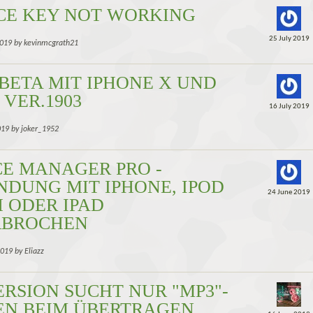
CE KEY NOT WORKING
25 July 2019
2019 by kevinmcgrath21
 BETA MIT IPHONE X UND
 VER.1903
16 July 2019
019 by joker_1952
CE MANAGER PRO -
NDUNG MIT IPHONE, IPOD
24 June 2019
 ODER IPAD
RBROCHEN
2019 by Eliazz
ERSION SUCHT NUR "MP3"-
EN BEIM ÜBERTRAGEN