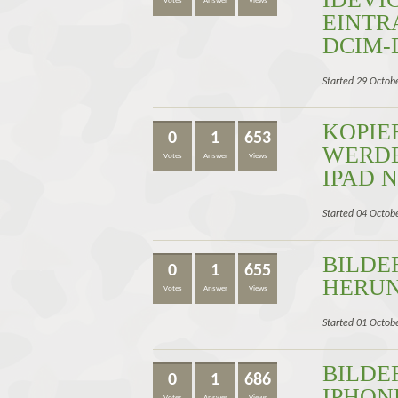
Votes
Answer
Views
EINTR
DCIM-
Started 29 Octob
KOPIE
0
1
653
WERDE
Votes
Answer
Views
IPAD 
Started 04 Octob
BILDE
0
1
655
HERU
Votes
Answer
Views
Started 01 Octob
BILDE
0
1
686
IPHON
Votes
Answer
Views